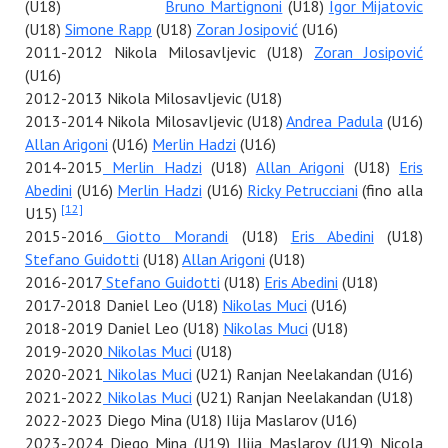
(U18)
Bruno Martignoni
(U18)
Igor Mijatovic
(U18)
Simone Rapp
(U18)
Zoran Josipović
(U16)
2011-2012 Nikola Milosavljevic (U18)
Zoran Josipović
(U16)
2012-2013 Nikola Milosavljevic (U18)
2013-2014 Nikola Milosavljevic (U18)
Andrea Padula
(U16)
Allan Arigoni
(U16)
Merlin Hadzi
(U16)
2014-2015
Merlin Hadzi
(U18)
Allan Arigoni
(U18)
Eris
Abedini
(U16)
Merlin Hadzi
(U16)
Ricky Petrucciani
(fino alla
[12]
U15)
2015-2016
Giotto Morandi
(U18)
Eris Abedini
(U18)
Stefano Guidotti
(U18)
Allan Arigoni
(U18)
2016-2017
Stefano Guidotti
(U18)
Eris Abedini
(U18)
2017-2018 Daniel Leo (U18)
Nikolas Muci
(U16)
2018-2019 Daniel Leo (U18)
Nikolas Muci
(U18)
2019-2020
Nikolas Muci
(U18)
2020-2021
Nikolas Muci
(U21) Ranjan Neelakandan (U16)
2021-2022
Nikolas Muci
(U21) Ranjan Neelakandan (U18)
2022-2023 Diego Mina (U18) Ilija Maslarov (U16)
2023-2024 Diego Mina (U19) Ilija Maslarov (U19) Nicola