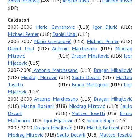
Zoran Josipović
(Ass. U15)
Angelo Raso
(IDP)
Daniele Russo
(IDP)
Calciatori
2005-2006
Mario Gavranović
(U18)
Igor Djurić
(U18)
Michael Perrier
(U18)
Daniel Unal
(U18)
2006-2007
Mario Gavranović
(U18)
Michael Perrier
(U18)
Daniel Unal
(U18)
Antonio Marchesano
(U16)
Miodrag
Mitrović
(U16)
Dragan Mihajlović
(U16)
Igor
Mijatovic
(U15)
2007-2008
Antonio Marchesano
(U18)
Dragan Mihajlović
(U18)
Miodrag Mitrović
(U18)
Saulo Decarli
(U16)
Matteo
Tosetti
(U16)
Bruno Martignoni
(U16)
Igor
Mijatovic
(U16)
2008-2009
Antonio Marchesano
(U18)
Dragan Mihajlović
(U18)
Mattia Bottani
(U18)
Miodrag Mitrović
(U18)
Saulo
Decarli
(U18) ·
Matteo Tosetti
(U18)
Bruno
Martignoni
(U18)
Igor Mijatovic
(U18)
Simone Rapp
(U16)
2009-2010
Dragan Mihajlović
(U18)
Mattia Bottani
(U18)
Miodrag Mitrović
(U18)
Saulo Decarli
(U18)
Matteo Tosetti