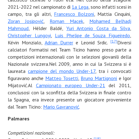
2021-2022 nel campionato di
1a Lega
, sono infatti scesi in
campo, tra gli altri,
Francesco Bolzoni
, Mattia Cinquini,
Zoran Josipović
,
Roman Macek
,
Mohamed Belhadj
Mahmoud
, Hélder Baldé,
Yuri Antonio Costa da Silva
,
Christopher Lungoyi
,
Luis Phelipe de Souza Figueiredo
,
[17]
Kévin Monzialo,
Adrian Durrer
e Leonid Srdic.
Diversi
calciatori formatisi nel Team Ticino hanno preso parte a
competizioni internazionali con le selezioni giovanili della
Nazionale svizzera.Nel 2009, anno in cui la Svizzera si è
laureata
campione del mondo Under-17
, tra i convocati
figuravano anche
Matteo Tosetti
,
Bruno Martignoni
e Igor
Mijatović.Al
Campionato europeo Under-21
del 2011,
conclusosi con la sconfitta della Svizzera in finale contro
la Spagna, era invece presente un giocatore proveniente
dal Team Ticino:
Mario Gavranović
.
Palmares
Competizioni nazionali:
[18]