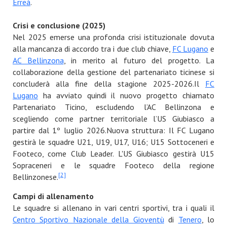
Erreà
.
Crisi e conclusione (2025)
Nel 2025 emerse una profonda crisi istituzionale dovuta
alla mancanza di accordo tra i due club chiave,
FC Lugano
e
AC Bellinzona
, in merito al futuro del progetto. La
collaborazione della gestione del partenariato ticinese si
concluderà alla fine della stagione 2025-2026.Il
FC
Lugano
ha avviato quindi il nuovo progetto chiamato
Partenariato Ticino, escludendo l’AC Bellinzona e
scegliendo come partner territoriale l’US Giubiasco a
partire dal 1º luglio 2026.Nuova struttura: Il FC Lugano
gestirà le squadre U21, U19, U17, U16; U15 Sottoceneri e
Footeco, come Club Leader. L'US Giubiasco gestirà U15
Sopraceneri e le squadre Footeco della regione
[2]
Bellinzonese.
Campi di allenamento
Le squadre si allenano in vari centri sportivi, tra i quali il
Centro Sportivo Nazionale della Gioventù
di
Tenero
, lo