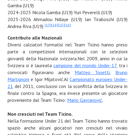
Gamba (U19)
2024-2025 Nicola Gamba (U19) Yuri Peverelli (U19)
2025-2026 Ahmadou Ndiaye (U19) Ian Tiraboschi (U19)
[13]
[14]
[15]
[16]
Andrea Riva (U19)
Contributo alle Nazionali
Diversi calciatori formatisi nel Team Ticino hanno preso
parte a competizioni internazionali con le selezioni
giovanili della Nazionale svizzera.Nel 2009, anno in cui la
Svizzera si è laureata
campione del mondo Under-17
, tra i
convocati figuravano anche
Matteo Tosetti
,
Bruno
Martignoni
e Igor Mijatović.Al
Campionato europeo Under-
21
del 2011, conclusosi con la sconfitta della Svizzera in
finale contro la Spagna, era invece presente un giocatore
proveniente dal Team Ticino:
Mario Gavranović
.
Non cresciuti nel Team Ticino.
Nella formazione Under 21 del Team Ticino hanno trovato
spazio anche alcuni giocatori non cresciuti nel vivaio
calcistico ticinese o fuori età. Nel corso della stagione