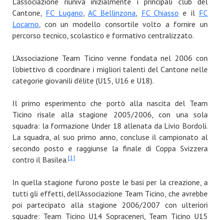
L’associazione riuniva inizialmente i principali club del
Cantone,
FC Lugano
,
AC Bellinzona
,
FC Chiasso
e il
FC
Locarno
, con un modello consortile volto a fornire un
percorso tecnico, scolastico e formativo centralizzato.
L'Associazione Team Ticino venne fondata nel 2006 con
l’obiettivo di coordinare i migliori talenti del Cantone nelle
categorie giovanili d’élite (U15, U16 e U18).
Il primo esperimento che portò alla nascita del Team
Ticino risale alla stagione 2005/2006, con una sola
squadra: la formazione Under 18 allenata da Livio Bordoli.
La squadra, al suo primo anno, concluse il campionato al
secondo posto e raggiunse la finale di Coppa Svizzera
[1]
contro il Basilea.
In quella stagione furono poste le basi per la creazione, a
tutti gli effetti, dell’Associazione Team Ticino, che avrebbe
poi partecipato alla stagione 2006/2007 con ulteriori
squadre: Team Ticino U14 Sopraceneri, Team Ticino U15